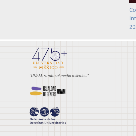
Co
In
20
“UNAM, rumbo al medio milenio...”