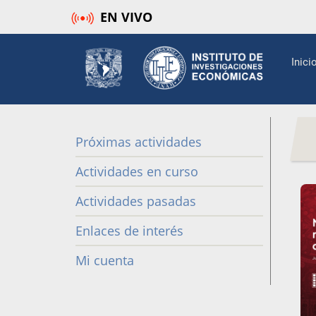
Pasar
EN VIVO
al
contenido
Mai
Inici
principal
navi
Próximas actividades
Difusión
Actividades en curso
Actividades pasadas
Enlaces de interés
Mi cuenta