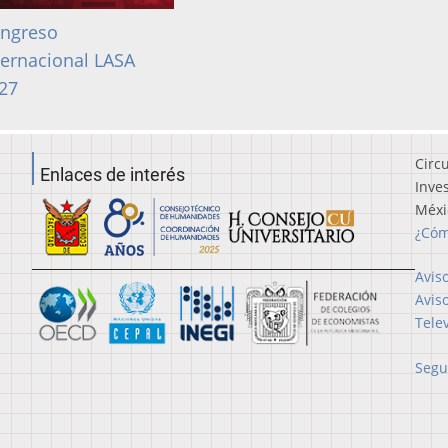
ngreso
ternacional LASA
27
Circ
Enlaces de interés
Inve
Méxi
¿Cóm
Avis
Avis
Tele
Segu