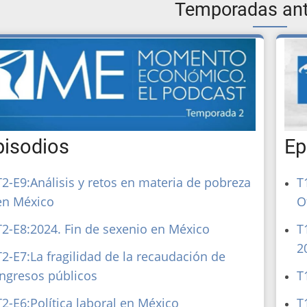
Temporadas ant
Ep
pisodios
T
T2-E9:Análisis y retos en materia de pobreza
O
en México
T
T2-E8:2024. Fin de sexenio en México
2
T2-E7:La fragilidad de la recaudación de
T
ingresos públicos
T
T2-E6:Política laboral en México