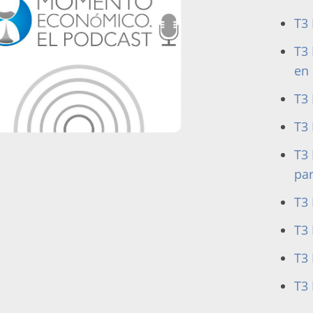
T3 
T3 
en
T3 
T3 
T3
par
T3 
T3 
T3 
T3 