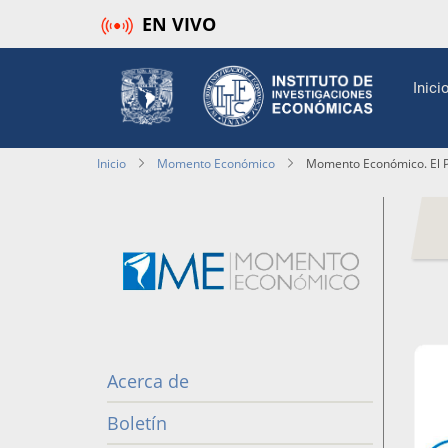
Pasar
EN VIVO
al
contenido
Mai
Inici
principal
navi
Inicio
Momento Económico
Momento Económico. El 
Acerca de
Momento
Económico
Boletín
Menú