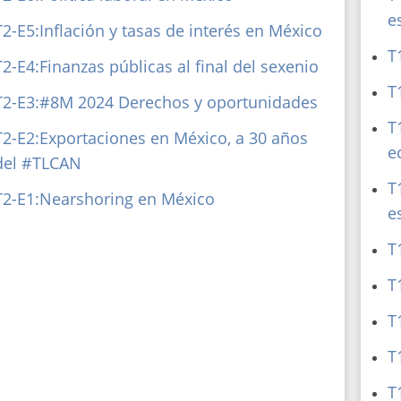
e
T2-E5:Inflación y tasas de interés en México
T
T2-E4:Finanzas públicas al final del sexenio⁠
T
T2-E3:#8M 2024 Derechos y oportunidades
T
T2-E2:Exportaciones en México, a 30 años
e
del #TLCAN
T
T2-E1:Nearshoring en México
e
T
T
T
T
T