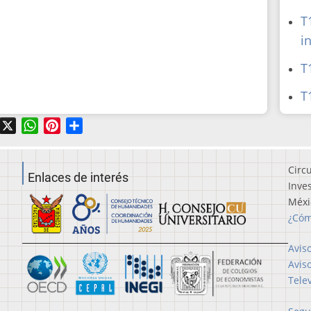
T
i
T
T
acebook
X
WhatsApp
Pinterest
Share
Circ
Enlaces de interés
Inve
Méxi
¿Cóm
Avis
Avis
Tele