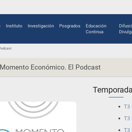
n
o
Instituto
Investigación
Posgrados
Educación
Difusi
gation
Continua
Divulg
Podcast
Momento Económico. El Podcast
Temporada
T3 
T3 
T3 