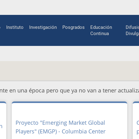
n
o
Instituto
Investigación
Posgrados
Educación
Difusi
gation
Continua
Divulg
nte en una época pero que ya no van a tener actualiz
Proyecto "Emerging Market Global
n
Players" (EMGP) - Columbia Center