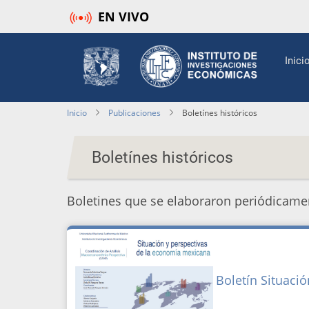
Pasar
EN VIVO
al
contenido
Mai
Inici
principal
navi
Inicio
Publicaciones
Boletínes históricos
Boletínes históricos
Boletines que se elaboraron periódicame
Boletín Situació