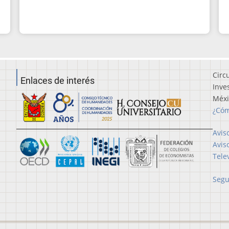
Circ
Enlaces de interés
Inve
Méx
¿Cóm
Avis
Avis
Tele
Segu