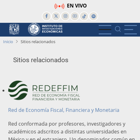
Pasar
EN VIVO
al
contenido
principal
Inicio
Sitios relacionados
Sitios relacionados
Red de Economía Fiscal, Financiera y Monetaria
Red conformada por profesores, investigadores y
académicos adscritos a distintas universidades en
México y en el extranjero. Un denominador común en