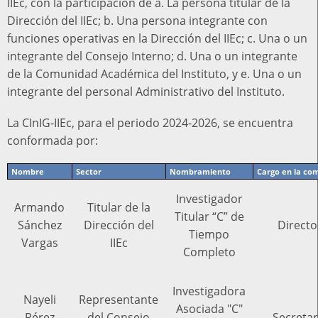
IIEc, con la participación de a. La persona titular de la
Dirección del IIEc; b. Una persona integrante con
funciones operativas en la Dirección del IIEc; c. Una o un
integrante del Consejo Interno; d. Una o un integrante
de la Comunidad Académica del Instituto, y e. Una o un
integrante del personal Administrativo del Instituto.
La CInIG-IIEc, para el periodo 2024-2026, se encuentra
conformada por:
Nombre
Sector
Nombramiento
Cargo en la com
Investigador
Armando
Titular de la
Titular “C” de
Sánchez
Dirección del
Directo
Tiempo
Vargas
IIEc
Completo
Investigadora
Nayeli
Representante
Asociada "C"
Pérez
del Consejo
Secretar